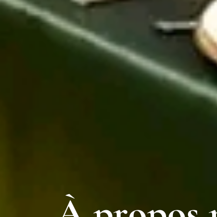
À
p
r
o
p
o
s