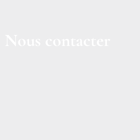
N
o
u
s
c
o
n
t
a
c
t
e
r